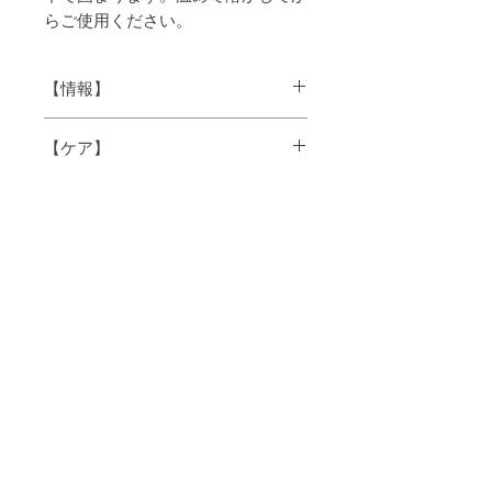
らご使用ください。
【情報】
【ケア】
学名
Simmondsia
スキンケア、ボディケア、ベビー、ヘア
chinensis
ケア、マタニティ、
デリケートゾーン、トリートメント
原料原産
ペルー
国
抽出方法
低温圧搾法
抽出部位
種子
香り
わずかに芳ばしい
香り
色
黄金色