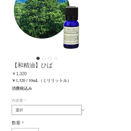
【和精油】ひば
価
￥1,320
格
￥1,320
/
10mL（ミリリットル）
10mL
消費税込み
ご
と
内容量
*
に
￥1,320
数量
*