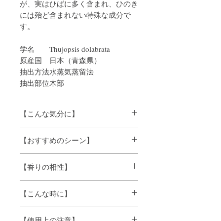
が、実はひばに多く含まれ、ひのき
には殆ど含まれない特殊な成分で
す。
学名
Thujopsis dolabrata
原産国
日本（青森県）
抽出方法
水蒸気蒸留法
抽出部位
木部
【こんな気分に】
イライラ気分に、リフレッシュ
【おすすめのシーン】
仕事・勉強に、空気清浄に、消臭に
【香りの相性】
柑橘系全般と相性が良いです。特に和精
【こんな時に】
油のゆずや温州みかんなどと組み合わせ
ると、やさしい香りになりよく調和しま
朝、やる気を出したい時に・・・、
す。ラベンダーやティートリーとの組み
【使用上の注意】
気になるトイレや生ごみのにおい