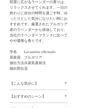
部屋に広がるラベンダーの香りは、
リラックスさせてくれます。一日の
終わりに自分の時間を過ごす時、ゆ
ったりとした気分になりたい時にお
すすめです。厳選されたブルガリア
産のラベンダーから採油しており、
当社のラベンダーフランスに比べて
やや濃厚な香りです。
学名
Lavandula officinalis
原産国
ブルガリア
抽出方法
水蒸気蒸留法
抽出部位
花
【こんな気分に】
リラックス、緊張･不安に
【おすすめのシーン】
おやすみタイムに、疲れを癒やしたい時