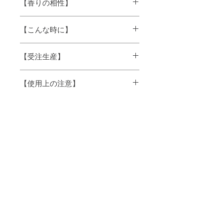
【香りの相性】
に
マジョラムやゼラニウムなどとブレント
【こんな時に】
するとさらに深みと温かみのある香りに
なります。また、ペパーミントやローズ
おやすみタイムに・・・、
マリーと合わせると爽快感あふれるブレ
【受注生産】
リラックスしたい時に・・・、
ンドになります。柑橘全般とも相性は抜
一人の時間にゆったり、リラックスした
群です。
大容量精油（500mL、1,000mL）は受注
い時に・・・
※精油は農作物から抽出されるため、ロ
【使用上の注意】
生産のため、発送までに数日お時間をい
ットにより色調や香りに違いが生じる場
ただきます。
合があります。
・原液を肌に直接つけたり、飲んだりし
その他のご注文商品がある場合は、別送
※原産国は、予告なしに変更になる場合
ないでください。
となります。※この場合、送料は無料で
があります。
・子供やペットの手の届かないところに
す。
※ガラス瓶の厚みに個体差があるため、
保存してください。
液面の高さに違いが生じる場合がありま
・直射日光、高温多湿に場所は避け、冷
※精油は農作物から抽出されるため、ロ
す。
暗所に保管してください。
ットにより色調や香りに違いが生じる場
・妊産婦、乳幼児、また既往症のある方
合があります。
は使用できない精油があります。医師に
※原産国は、予告なしに変更になる場合
ご相談の上ご使用ください。
があります。
・使用中、異常が現れたらすぐに使用を
※ガラス瓶の厚みに個体差があるため、
中止し、大量の水で洗い流してくださ
液面の高さに違いが生じる場合がありま
い。
す。
※光毒性について（ベルガモット・レモ