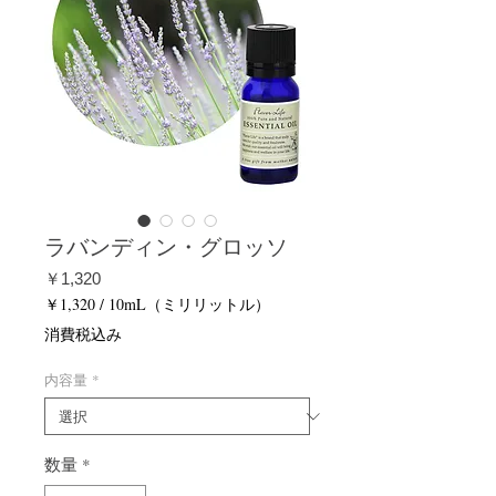
ラバンディン・グロッソ
価
￥1,320
格
￥1,320
/
10mL（ミリリットル）
10mL
消費税込み
ご
と
内容量
*
に
￥1,320
数量
*