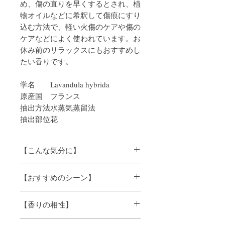
め、傷の直りを早くするとされ、植
物オイルなどに希釈して傷痕にすり
込む方法で、軽い火傷のケアや傷の
ケアなどによく使われています。お
休み前のリラックスにもおすすめし
たい香りです。
学名
Lavandula hybrida
原産国
フランス
抽出方法
水蒸気蒸留法
抽出部位
花
【こんな気分に】
リラックス
【おすすめのシーン】
おやすみタイムに、風邪の季節に、花粉
【香りの相性】
の季節に
マジョラムやゼラニウムなどとブレント