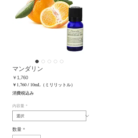
マンダリン
価
￥1,760
格
￥1,760
/
10mL（ミリリットル）
10mL
消費税込み
ご
と
内容量
*
に
￥1,760
数量
*