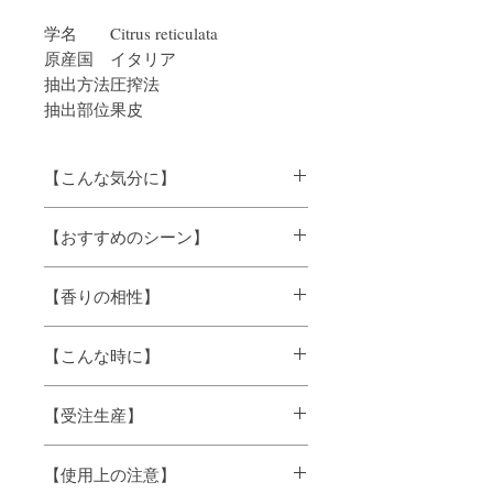
学名
Citrus reticulata
原産国
イタリア
抽出方法
圧搾法
抽出部位
果皮
【こんな気分に】
リラックス、イライラ気分に
【おすすめのシーン】
おやすみタイムに、
【香りの相性】
どの精油とも調和がとりやすく、加える
【こんな時に】
とブレンドに優しい甘みと爽やかさを与
えてくれます。
幸せな気持ちになりたい時に・・・、
※精油は農作物から抽出されるため、ロ
【受注生産】
夜、癒されたい気分の時に・・・、
ットにより色調や香りに違いが生じる場
お客様を爽やかな香りでお迎えしたい時
合があります。
大容量精油（500mL、1,000mL）は受注
に・・・
※原産国は、予告なしに変更になる場合
【使用上の注意】
生産のため、発送までに数日お時間をい
があります。