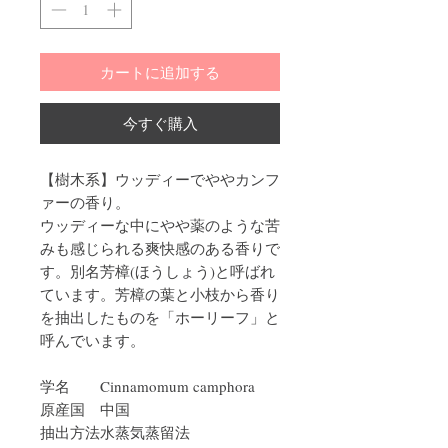
カートに追加する
今すぐ購入
【樹木系】ウッディーでややカンフ
ァーの香り。
ウッディーな中にやや薬のような苦
みも感じられる爽快感のある香りで
す。別名芳樟(ほうしょう)と呼ばれ
ています。芳樟の葉と小枝から香り
を抽出したものを「ホーリーフ」と
呼んでいます。
学名
Cinnamomum camphora
原産国
中国
抽出方法
水蒸気蒸留法