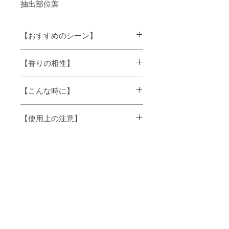
抽出部位
葉
【おすすめのシーン】
風邪の季節に、虫の季節に
【香りの相性】
木から採油された香り(シダーウッドやひ
【こんな時に】
のきなど)とも相性がよいです。また、ラ
ベンダーやクラリセージマジョラムとも
一人の時間にゆったり、リラックスした
調和します。
【使用上の注意】
い時に・・・
※精油は農作物から抽出されるため、ロ
ットにより色調や香りに違いが生じる場
・原液を肌に直接つけたり、飲んだりし
合があります。
ないでください。
※原産国は、予告なしに変更になる場合
・子供やペットの手の届かないところに
があります。
保存してください。
※ガラス瓶の厚みに個体差があるため、
・直射日光、高温多湿に場所は避け、冷
液面の高さに違いが生じる場合がありま
暗所に保管してください。
す。
・妊産婦、乳幼児、また既往症のある方
は使用できない精油があります。医師に
ご相談の上ご使用ください。
・使用中、異常が現れたらすぐに使用を