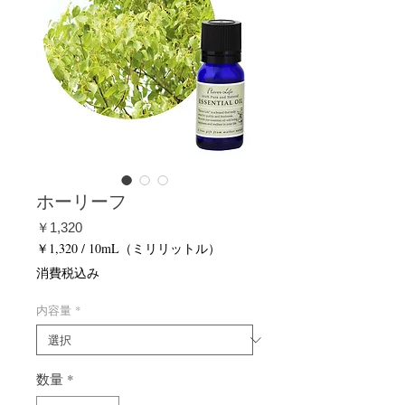
ホーリーフ
価
￥1,320
格
￥1,320
/
10mL（ミリリットル）
10mL
消費税込み
ご
と
内容量
*
に
￥1,320
数量
*