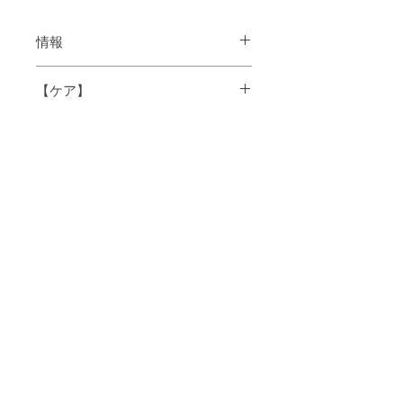
情報
【ケア】
学名
Prunus amygdalus
dulcis
トリートメント、ボディケア、スキンケ
ア
原料原産
イタリア・スペイン
国
抽出方法
圧搾法
抽出部位
種子
香り
ほぼ無臭
色
無色～淡黄色
使用感
なめらかな適度な粘性
で伸びがよい