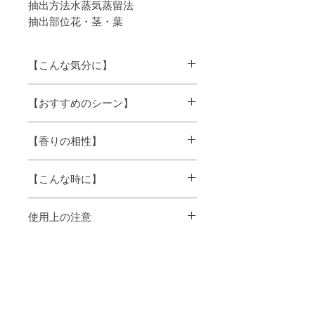
抽出方法
水蒸気蒸留法
抽出部位
花・茎・葉
【こんな気分に】
リラックス、気分を明るく、緊張や不安
【おすすめのシーン】
に
お休みタイム、女性の悩みに
【香りの相性】
※精油は農作物から抽出されるため、ロ
ットにより色調や香りに違いが生じる場
柑橘全般(特にオレンジやマンダリンなど
合があります。
【こんな時に】
甘みのあるもの)と相性がよく、多めに加
※原産国は、予告なしに変更になる場合
えると明るく華やかなブレンドになりま
があります。
一人の時間にゆったり、リラックスした
す。
※ガラス瓶の厚みに個体差があるため、
使用上の注意
い時に・・・
液面の高さに違いが生じる場合がありま
す。
・原液を肌に直接つけたり、飲んだりし
ないでください。
・子供やペットの手の届かないところに
保存してください。
・直射日光、高温多湿に場所は避け、冷
暗所に保管してください。