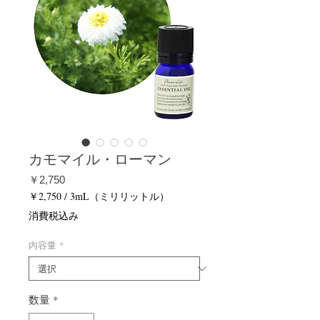
カモマイル・ローマン
価
￥2,750
格
￥2,750
/
3mL（ミリリットル）
3mL
消費税込み
ご
と
内容量
*
に
￥2,750
数量
*