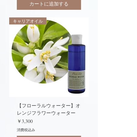
カートに追加する
キャリアオイル
【フローラルウォーター】オ
レンジフラワーウォーター
価格
￥3,300
消費税込み