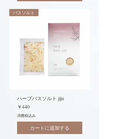
バスソルト
ハーブバスソルト jiju
価格
￥440
消費税込み
カートに追加する