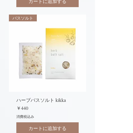
カートに追加する
バスソルト
ハーブバスソルト kikka
価格
￥440
消費税込み
カートに追加する