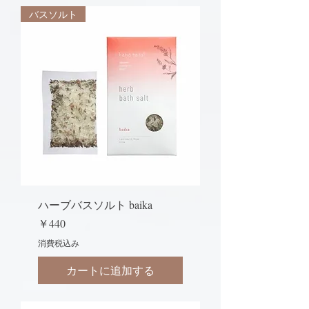
バスソルト
ハーブバスソルト baika
価格
￥440
消費税込み
カートに追加する