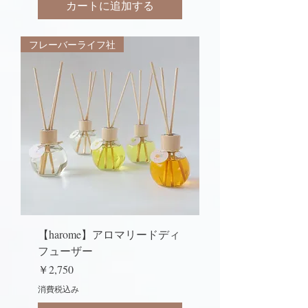
カートに追加する
フレーバーライフ社
【harome】アロマリードディ
フューザー
価格
￥2,750
消費税込み