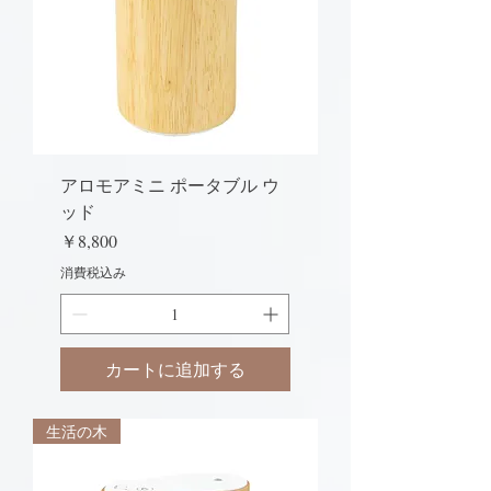
アロモアミニ ポータブル ウ
ッド
価格
￥8,800
消費税込み
カートに追加する
生活の木