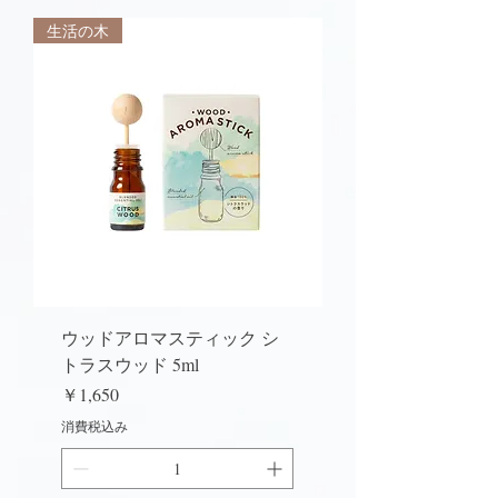
生活の木
ウッドアロマスティック シ
トラスウッド 5ml
価格
￥1,650
消費税込み