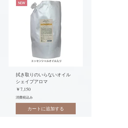
拭き取りのいらないオイル
シェイプアロマ
価格
￥7,150
消費税込み
カートに追加する
キャリアオイル